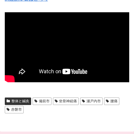
整体と鍼灸
備前市
坐骨神経痛
瀬戸内市
腰痛
赤磐市