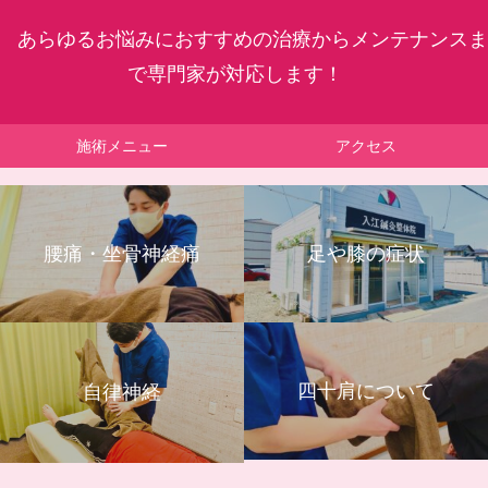
あらゆるお悩みにおすすめの治療からメンテナンスま
で専門家が対応します！
施術メニュー
アクセス
腰痛・坐骨神経痛
足や膝の症状
四十肩について
自律神経