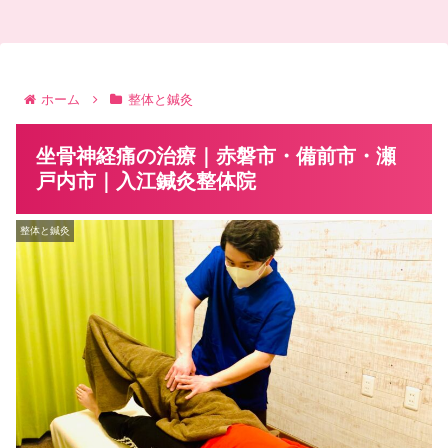
ホーム
整体と鍼灸
坐骨神経痛の治療｜赤磐市・備前市・瀬
戸内市｜入江鍼灸整体院
整体と鍼灸