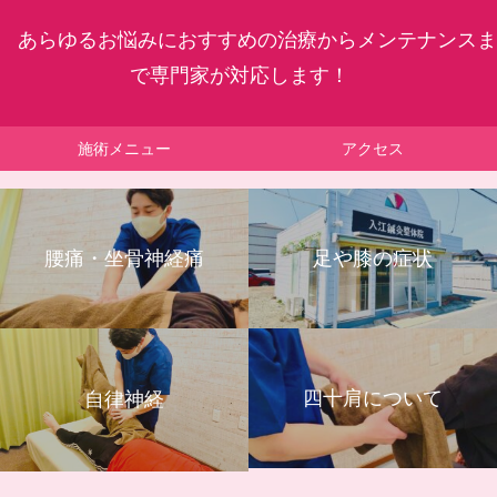
あらゆるお悩みにおすすめの治療からメンテナンスま
で専門家が対応します！
施術メニュー
アクセス
腰痛・坐骨神経痛
足や膝の症状
四十肩について
自律神経