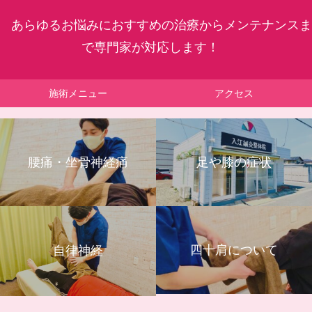
あらゆるお悩みにおすすめの治療からメンテナンスま
で専門家が対応します！
施術メニュー
アクセス
腰痛・坐骨神経痛
足や膝の症状
四十肩について
自律神経