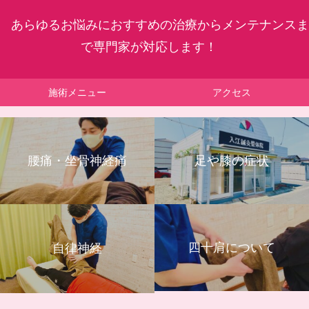
あらゆるお悩みにおすすめの治療からメンテナンスま
で専門家が対応します！
施術メニュー
アクセス
腰痛・坐骨神経痛
足や膝の症状
四十肩について
自律神経