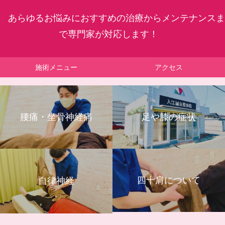
あらゆるお悩みにおすすめの治療からメンテナンスま
で専門家が対応します！
施術メニュー
アクセス
腰痛・坐骨神経痛
足や膝の症状
四十肩について
自律神経