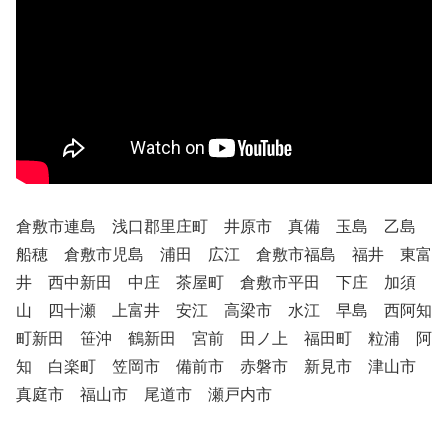
倉敷市連島 浅口郡里庄町 井原市 真備 玉島 乙島
船穂 倉敷市児島 浦田 広江 倉敷市福島 福井 東富
井 西中新田 中庄 茶屋町 倉敷市平田 下庄 加須
山 四十瀬 上富井 安江 高梁市 水江 早島 西阿知
町新田 笹沖 鶴新田 宮前 田ノ上 福田町 粒浦 阿
知 白楽町 笠岡市 備前市 赤磐市 新見市 津山市
真庭市 福山市 尾道市 瀬戸内市