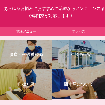
あらゆるお悩みにおすすめの治療からメンテナンスま
で専門家が対応します！
施術メニュー
アクセス
腰痛・坐骨神経痛
足や膝の症状
四十肩について
自律神経