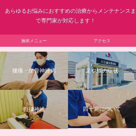
あらゆるお悩みにおすすめの治療からメンテナンスま
で専門家が対応します！
施術メニュー
アクセス
腰痛・坐骨神経痛
足や膝の症状
四十肩について
自律神経