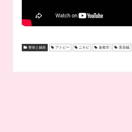
整体と鍼灸
アトピー
ニキビ
倉敷市
美容鍼