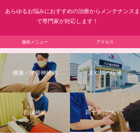
あらゆるお悩みにおすすめの治療からメンテナンスま
で専門家が対応します！
施術メニュー
アクセス
腰痛・坐骨神経痛
足や膝の症状
四十肩について
自律神経