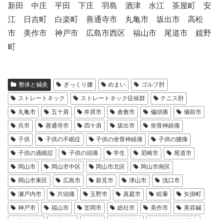
新田 中庄 平田 下庄 羽島 酒津 水江 茶屋町 安
江 日吉町 白楽町 善通寺市 丸亀市 坂出市 高松
市 美作市 神戸市 広島市西区 福山市 尾道市 鏡野
町
整体と鍼灸
ぎっくり腰
めまい
ゴルフ肘
ストレートネック
ストレートネック症候群
テニス肘
丸亀市
五十肩
井原市
倉敷市
偏頭痛
備前市
呉市
善通寺市
四十肩
坂出市
坐骨神経痛
子供
子供の不眠症
子供の坐骨神経痛
子供の腰痛
子供の過眠症
子供の頭痛
学生
尼崎市
尾道市
岡山市
岡山市中区
岡山市北区
岡山市南区
岡山市東区
広島市
新見市
津山市
浅口市
瀬戸内市
片頭痛
玉野市
真庭市
眩暈
矢掛町
神戸市
福山市
笠岡市
総社市
美作市
美容鍼