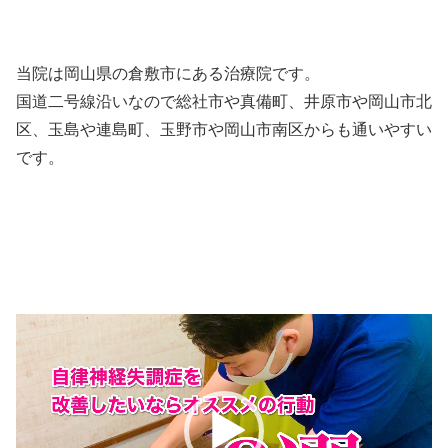
当院は岡山県の倉敷市にある治療院です。
国道二号線沿いなので総社市や真備町、井原市や岡山市北
区、玉島や連島町、玉野市や岡山市南区からも通いやすい
です。
動
画
プ
レ
ー