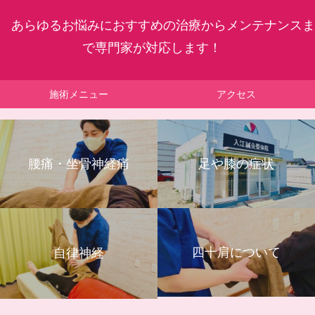
あらゆるお悩みにおすすめの治療からメンテナンスま
で専門家が対応します！
施術メニュー
アクセス
腰痛・坐骨神経痛
足や膝の症状
四十肩について
自律神経