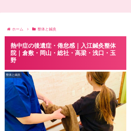
ホーム
整体と鍼灸
熱中症の後遺症・倦怠感｜入江鍼灸整体
院｜倉敷・岡山・総社・高梁・浅口・玉
野
整体と鍼灸