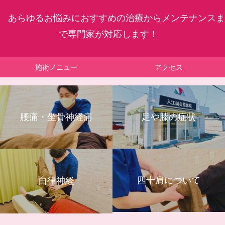
あらゆるお悩みにおすすめの治療からメンテナンスま
で専門家が対応します！
施術メニュー
アクセス
腰痛・坐骨神経痛
足や膝の症状
四十肩について
自律神経