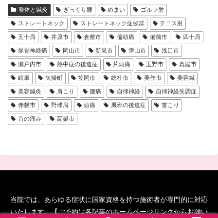
整体と鍼灸
ぎっくり腰
めまい
ゴルフ肘
ストレートネック
ストレートネック症候群
テニス肘
五十肩
井原市
倉敷市
偏頭痛
備前市
四十肩
坐骨神経痛
岡山市
新見市
津山市
浅口市
瀬戸内市
熱中症の後遺症
片頭痛
玉野市
真庭市
眩暈
矢掛町
笠岡市
総社市
美作市
美容鍼
美容鍼灸
肩こり
腰痛
自律神経
自律神経失調症
赤磐市
野球肩
頭痛
風邪の後遺症
首こり
首の痛み
高梁市
当院では、あらゆる症状に国家資格を持つ施術者が専門的に対応
いたします。【ご予約は各記事のホームページリンクからお願い