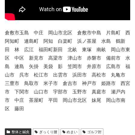
倉敷市玉島 中庄 岡山市北区 倉敷市中島 片島町 西
阿知町 連島町 阿知 白楽町 浜ノ茶屋 水島 鶴新
田 林 広江 福田町新田 北畝 東塚 南畝 岡山市東
区 中区 新見市 高梁市 津山市 赤磐市 備前市 水
島 連島 矢掛 美袋 影 笠岡市 井原市 広島市 福
山市 呉市 松江市 出雲市 浜田市 高松市 丸亀市
三豊市 鳥取市 米子市 倉吉市 神戸市 姫路市 西宮
市 下関市 山口市 宇部市 玉野市 真庭市 瀬戸内
市 中庄 茶屋町 平田 岡山市北区 妹尾 岡山市南
区 藤田
整体と鍼灸
ぎっくり腰
めまい
ゴルフ肘