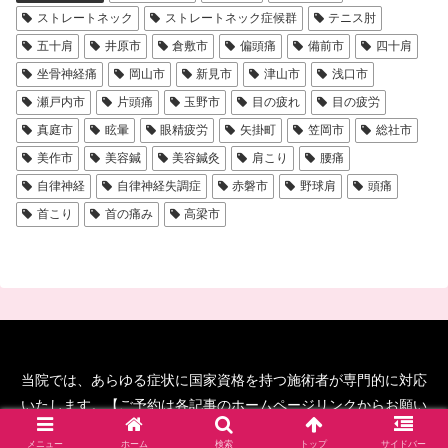
ストレートネック
ストレートネック症候群
テニス肘
五十肩
井原市
倉敷市
偏頭痛
備前市
四十肩
坐骨神経痛
岡山市
新見市
津山市
浅口市
瀬戸内市
片頭痛
玉野市
目の疲れ
目の疲労
真庭市
眩暈
眼精疲労
矢掛町
笠岡市
総社市
美作市
美容鍼
美容鍼灸
肩こり
腰痛
自律神経
自律神経失調症
赤磐市
野球肩
頭痛
首こり
首の痛み
高梁市
当院では、あらゆる症状に国家資格を持つ施術者が専門的に対応
いたします。【ご予約は各記事のホームページリンクからお願い
します！】
メニュー
ホーム
検索
トップ
サイドバー