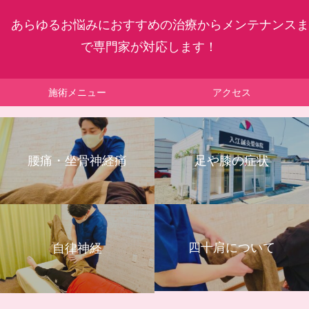
あらゆるお悩みにおすすめの治療からメンテナンスま
で専門家が対応します！
施術メニュー
アクセス
腰痛・坐骨神経痛
足や膝の症状
四十肩について
自律神経