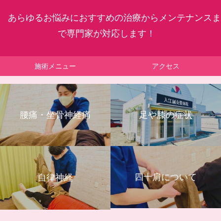
あらゆるお悩みにおすすめの治療からメンテナンスま
で専門家が対応します！
施術メニュー
アクセス
腰痛・坐骨神経痛
足や膝の症状
四十肩について
自律神経