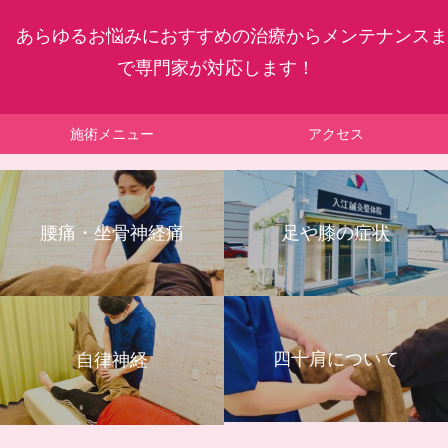
あらゆるお悩みにおすすめの治療からメンテナンスま
で専門家が対応します！
施術メニュー
アクセス
腰痛・坐骨神経痛
足や膝の症状
四十肩について
自律神経