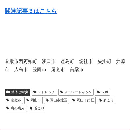
関連記事３はこちら
倉敷市西阿知町 浅口市 連島町 総社市 矢掛町 井原
市 広島市 笠岡市 尾道市 高梁市
整体と鍼灸
ストレッチ
ストレートネック
ツボ
倉敷市
岡山市
岡山市北区
岡山市南区
肩こり
肩の痛み
首こり