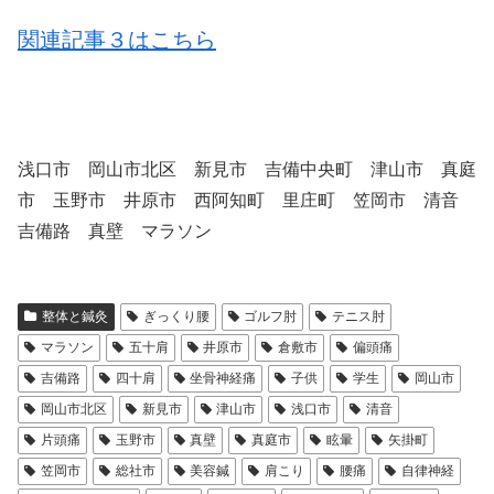
関連記事３はこちら
浅口市 岡山市北区 新見市 吉備中央町 津山市 真庭
市 玉野市 井原市 西阿知町 里庄町 笠岡市 清音
吉備路 真壁 マラソン
整体と鍼灸
ぎっくり腰
ゴルフ肘
テニス肘
マラソン
五十肩
井原市
倉敷市
偏頭痛
吉備路
四十肩
坐骨神経痛
子供
学生
岡山市
岡山市北区
新見市
津山市
浅口市
清音
片頭痛
玉野市
真壁
真庭市
眩暈
矢掛町
笠岡市
総社市
美容鍼
肩こり
腰痛
自律神経