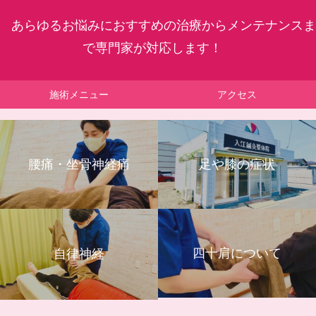
あらゆるお悩みにおすすめの治療からメンテナンスま
で専門家が対応します！
施術メニュー
アクセス
腰痛・坐骨神経痛
足や膝の症状
四十肩について
自律神経