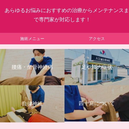
あらゆるお悩みにおすすめの治療からメンテナンスま
で専門家が対応します！
施術メニュー
アクセス
腰痛・坐骨神経痛
足や膝の症状
四十肩について
自律神経