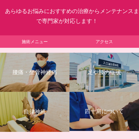
あらゆるお悩みにおすすめの治療からメンテナンスま
で専門家が対応します！
施術メニュー
アクセス
腰痛・坐骨神経痛
足や膝の症状
四十肩について
自律神経