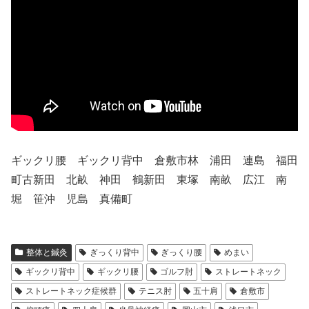
ギックリ腰 ギックリ背中 倉敷市林 浦田 連島 福田
町古新田 北畝 神田 鶴新田 東塚 南畝 広江 南
堀 笹沖 児島 真備町
整体と鍼灸
ぎっくり背中
ぎっくり腰
めまい
ギックリ背中
ギックリ腰
ゴルフ肘
ストレートネック
ストレートネック症候群
テニス肘
五十肩
倉敷市