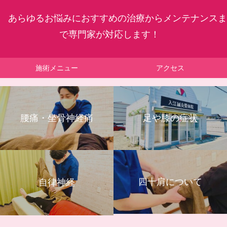
あらゆるお悩みにおすすめの治療からメンテナンスま
で専門家が対応します！
施術メニュー
アクセス
腰痛・坐骨神経痛
足や膝の症状
四十肩について
自律神経