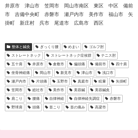
井原市 津山市 笠岡市 岡山市南区 東区 中区 備前
市 吉備中央町 赤磐市 瀬戸内市 美作市 福山市 矢
掛町 新庄村 呉市 尾道市 広島市 西区
整体と鍼灸
ぎっくり腰
めまい
ゴルフ肘
ストレートネック
ストレートネック症候群
テニス肘
五十肩
井原市
倉敷市
偏頭痛
備前市
四十肩
坐骨神経痛
岡山市
新見市
津山市
浅口市
瀬戸内市
片頭痛
玉野市
真庭市
眩暈
矢掛町
笠岡市
総社市
美作市
美容鍼
美容鍼灸
肩こり
腰痛
自律神経
自律神経失調症
赤磐市
野球肩
頭痛
首こり
首の痛み
高梁市