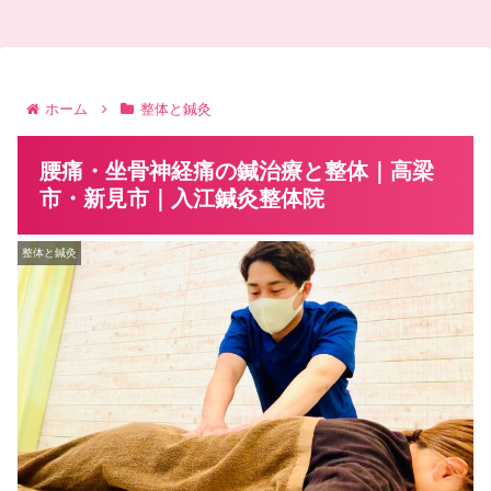
ホーム
整体と鍼灸
腰痛・坐骨神経痛の鍼治療と整体｜高梁
市・新見市｜入江鍼灸整体院
整体と鍼灸