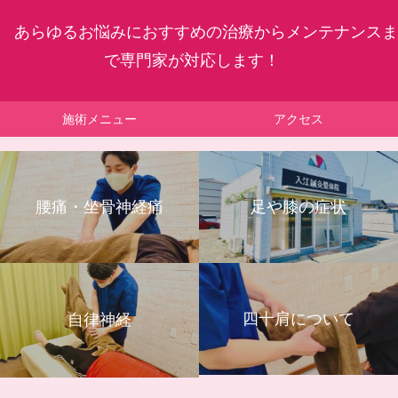
あらゆるお悩みにおすすめの治療からメンテナンスま
で専門家が対応します！
施術メニュー
アクセス
腰痛・坐骨神経痛
足や膝の症状
四十肩について
自律神経