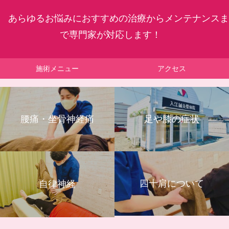
あらゆるお悩みにおすすめの治療からメンテナンスま
で専門家が対応します！
施術メニュー
アクセス
腰痛・坐骨神経痛
足や膝の症状
四十肩について
自律神経