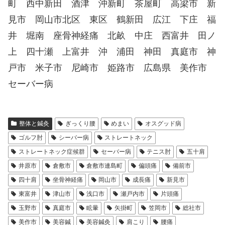
町 西中新田 酒津 沖新町 茶屋町 高梁市 新
見市 岡山市北区 東区 鶴新田 広江 下庄 福
井 堀南 座骨神経痛 北畝 中庄 西富井 田ノ
上 四十瀬 上富井 沖 浦田 神田 真庭市 神
戸市 米子市 尼崎市 姫路市 広島県 美作市
セーバー病
整体と鍼灸
ぎっくり腰
めまい
オスグッド病
ゴルフ肘
シーバー病
ストレートネック
ストレートネック症候群
セーバー病
テニス肘
五十肩
井原市
倉敷市
倉敷市連島町
偏頭痛
備前市
四十肩
坐骨神経痛
岡山市
成長痛
新見市
東富井
津山市
浅口市
瀬戸内市
片頭痛
玉野市
真庭市
眩暈
矢掛町
笠岡市
総社市
美作市
美容鍼
美容鍼灸
肩こり
腰痛