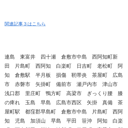
関連記事３はこちら
連島 東富井 四十瀬 倉敷市中島 西阿知町新
田 片島町 西阿知 白楽町 日吉町 老松町 阿
知 倉敷駅 半月板 損傷 靭帯炎 茶屋町 広島
市 赤磐市 矢掛町 備前市 瀬戸内市 津山市
浅口郡 里庄町 鴨方町 高梁市 ぎっくり腰 膝
の痺れ 玉島 早島 広島市西区 矢掛 真備 茶
屋町駅 都窪郡早島町 倉敷市中島 片島町 西阿
知 児島 加須山 早島 平田 笹沖 阿知 白楽