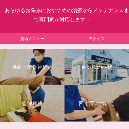
あらゆるお悩みにおすすめの治療からメンテナンスま
で専門家が対応します！
施術メニュー
アクセス
腰痛・坐骨神経痛
足や膝の症状
四十肩について
自律神経