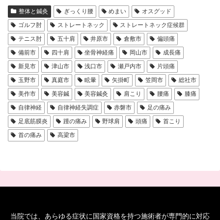
整体と鍼灸
ぎっくり腰
めまい
オスグッド
ゴルフ肘
ストレートネック
ストレートネック症候群
テニス肘
五十肩
井原市
倉敷市
偏頭痛
備前市
四十肩
坐骨神経痛
岡山市
成長痛
新見市
津山市
浅口市
瀬戸内市
片頭痛
玉野市
真庭市
眩暈
矢掛町
笠岡市
総社市
美作市
美容鍼
美容鍼灸
肩こり
腰痛
膝痛
自律神経
自律神経失調症
赤磐市
足の痛み
足底筋膜炎
踵の痛み
野球肩
頭痛
首こり
首の痛み
高梁市
当院では、あらゆる症状に国家資格を持つ施術者が専門的に対応