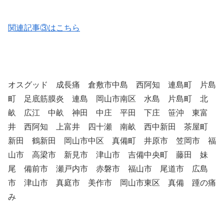
関連記事③はこちら
オスグッド 成長痛 倉敷市中島 西阿知 連島町 片島
町 足底筋膜炎 連島 岡山市南区 水島 片島町 北
畝 広江 中畝 神田 中庄 平田 下庄 笹沖 東富
井 西阿知 上富井 四十瀬 南畝 西中新田 茶屋町
新田 鶴新田 岡山市中区 真備町 井原市 笠岡市 福
山市 高梁市 新見市 津山市 吉備中央町 藤田 妹
尾 備前市 瀬戸内市 赤磐市 福山市 尾道市 広島
市 津山市 真庭市 美作市 岡山市東区 真備 踵の痛
み