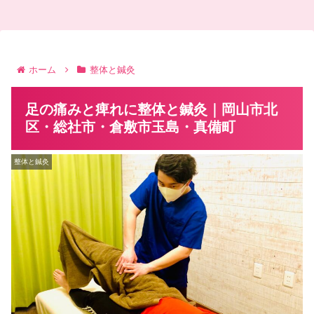
ホーム
整体と鍼灸
足の痛みと痺れに整体と鍼灸｜岡山市北
区・総社市・倉敷市玉島・真備町
整体と鍼灸