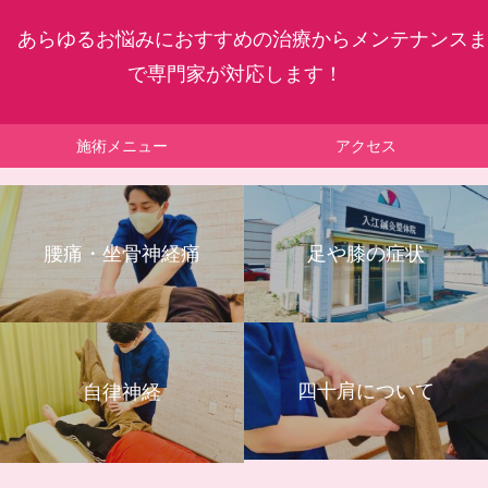
あらゆるお悩みにおすすめの治療からメンテナンスま
で専門家が対応します！
施術メニュー
アクセス
腰痛・坐骨神経痛
足や膝の症状
四十肩について
自律神経