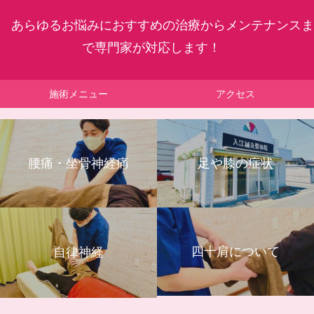
あらゆるお悩みにおすすめの治療からメンテナンスま
で専門家が対応します！
施術メニュー
アクセス
腰痛・坐骨神経痛
足や膝の症状
四十肩について
自律神経