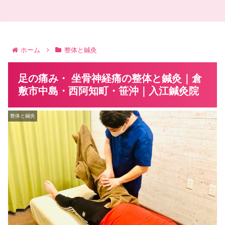
ホーム
整体と鍼灸
足の痛み・ 坐骨神経痛の整体と鍼灸｜倉
敷市中島・西阿知町・笹沖｜入江鍼灸院
整体と鍼灸