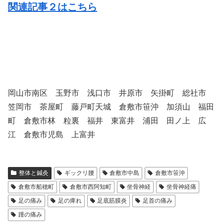
関連記事２はこちら
岡山市南区 玉野市 浅口市 井原市 矢掛町 総社市
笠岡市 茶屋町 藤戸町天城 倉敷市笹沖 加須山 福田
町 倉敷市林 粒裏 福井 東富井 浦田 田ノ上 広
江 倉敷市児島 上富井
整体と鍼灸
ギックリ腰
倉敷市中島
倉敷市笹沖
倉敷市船穂町
倉敷市西阿知町
坐骨神経
坐骨神経痛
足の痛み
足の痺れ
足底筋膜炎
足首の痛み
踵の痛み