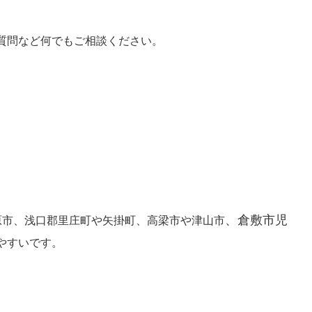
質問など何でもご相談ください。
、倉敷市児
原市、浅口郡里庄町や矢掛町、高梁市や津山市
やすいです。