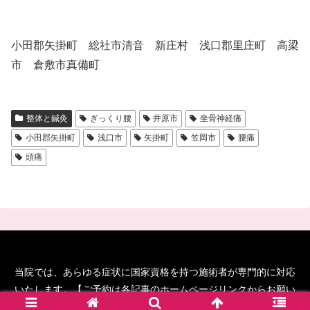
小田郡矢掛町 総社市清音 新庄村 浅口郡里庄町 高梁
市 倉敷市真備町
整体と鍼灸
ぎっくり腰
井原市
坐骨神経痛
小田郡矢掛町
浅口市
矢掛町
笠岡市
腰痛
頭痛
当院では、あらゆる症状に国家資格を持つ施術者が専門的に対応
いたします。【ご予約は各記事のホームページリンクからお願い
します！】