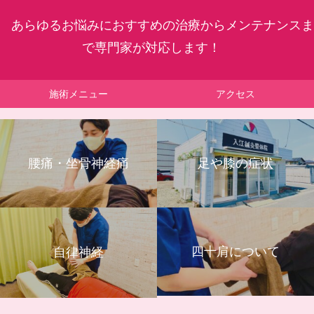
あらゆるお悩みにおすすめの治療からメンテナンスま
で専門家が対応します！
施術メニュー
アクセス
腰痛・坐骨神経痛
足や膝の症状
四十肩について
自律神経