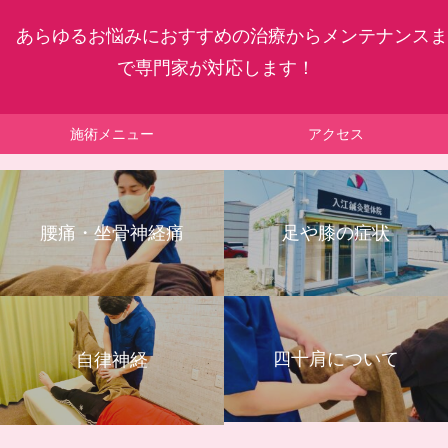
あらゆるお悩みにおすすめの治療からメンテナンスま
で専門家が対応します！
施術メニュー
アクセス
腰痛・坐骨神経痛
足や膝の症状
四十肩について
自律神経