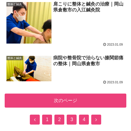
肩こりに整体と鍼灸の治療｜岡山
整体と鍼灸
県倉敷市の入江鍼灸院
2023.01.09
病院や整骨院で治らない膝関節痛
整体と鍼灸
の整体｜岡山県倉敷市
2023.01.09
次のページ
前
次
1
2
3
4
へ
へ