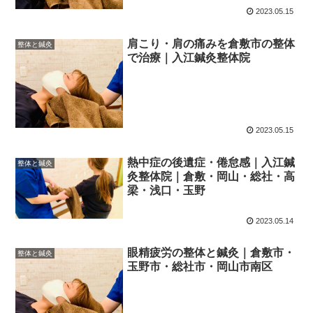
2023.05.15
肩こり・肩の痛みを倉敷市の整体
整体と鍼灸
で治療｜入江鍼灸整体院
2023.05.15
熱中症の後遺症・倦怠感｜入江鍼
整体と鍼灸
灸整体院｜倉敷・岡山・総社・高
梁・浅口・玉野
2023.05.14
眼精疲労の整体と鍼灸｜倉敷市・
整体と鍼灸
玉野市・総社市・岡山市南区