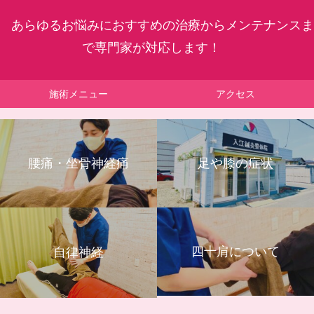
あらゆるお悩みにおすすめの治療からメンテナンスま
で専門家が対応します！
施術メニュー
アクセス
腰痛・坐骨神経痛
足や膝の症状
四十肩について
自律神経