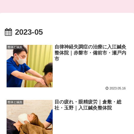
2023-05
自律神経失調症の治療に入江鍼灸
整体と鍼灸
整体院｜赤磐市・備前市・瀬戸内
市
2023.05.16
目の疲れ・眼精疲労｜倉敷・総
整体と鍼灸
社・玉野｜入江鍼灸整体院