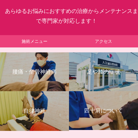
あらゆるお悩みにおすすめの治療からメンテナンスま
で専門家が対応します！
施術メニュー
アクセス
腰痛・坐骨神経痛
足や膝の症状
四十肩について
自律神経