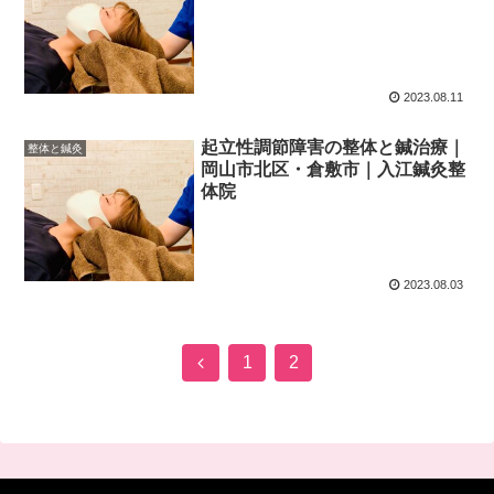
2023.08.11
起立性調節障害の整体と鍼治療｜
整体と鍼灸
岡山市北区・倉敷市｜入江鍼灸整
体院
2023.08.03
前
1
2
へ