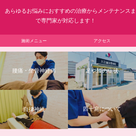
あらゆるお悩みにおすすめの治療からメンテナンスま
で専門家が対応します！
施術メニュー
アクセス
腰痛・坐骨神経痛
足や膝の症状
四十肩について
自律神経