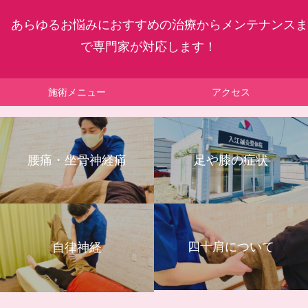
あらゆるお悩みにおすすめの治療からメンテナンスま
で専門家が対応します！
施術メニュー
アクセス
腰痛・坐骨神経痛
足や膝の症状
四十肩について
自律神経