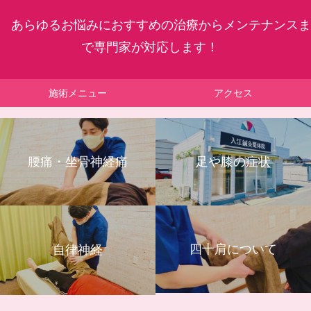
あらゆるお悩みにおすすめの治療からメンテナンスま
で専門家が対応します！
施術メニュー
アクセス
腰痛・坐骨神経痛
足や膝の症状
四十肩について
自律神経