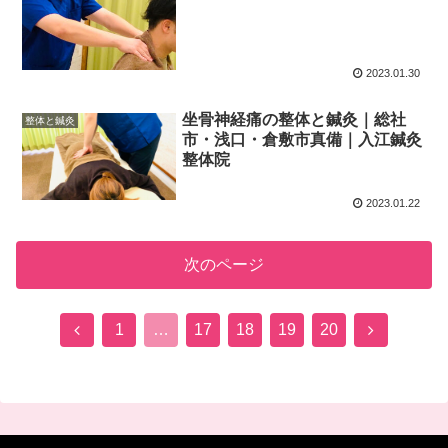
2023.01.30
坐骨神経痛の整体と鍼灸｜総社
整体と鍼灸
市・浅口・倉敷市真備｜入江鍼灸
整体院
2023.01.22
次のページ
前
次
1
…
17
18
19
20
へ
へ