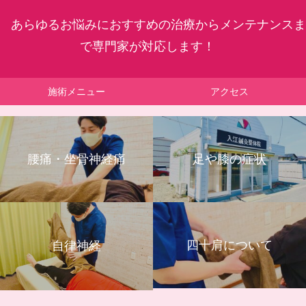
あらゆるお悩みにおすすめの治療からメンテナンスま
で専門家が対応します！
施術メニュー
アクセス
腰痛・坐骨神経痛
足や膝の症状
四十肩について
自律神経