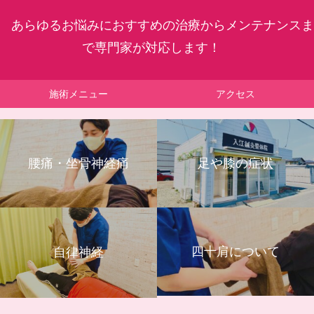
あらゆるお悩みにおすすめの治療からメンテナンスま
で専門家が対応します！
施術メニュー
アクセス
腰痛・坐骨神経痛
足や膝の症状
四十肩について
自律神経