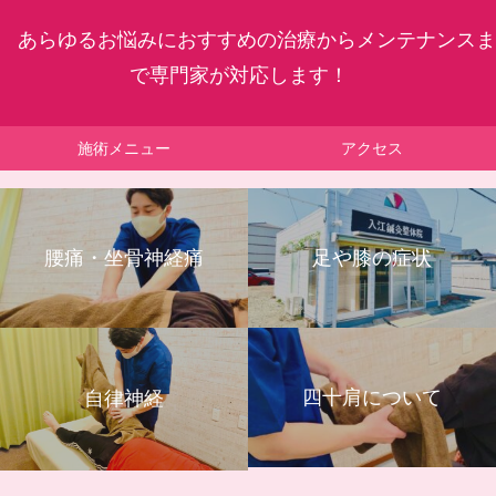
あらゆるお悩みにおすすめの治療からメンテナンスま
で専門家が対応します！
施術メニュー
アクセス
腰痛・坐骨神経痛
足や膝の症状
四十肩について
自律神経