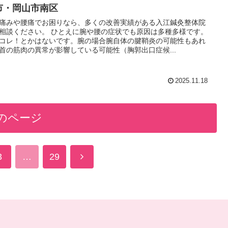
市・岡山市南区
痛みや腰痛でお困りなら、多くの改善実績がある入江鍼灸整体院
相談ください。 ひとえに腕や腰の症状でも原因は多種多様です。
コレ！とかはないです。腕の場合腕自体の腱鞘炎の可能性もあれ
首の筋肉の異常が影響している可能性（胸郭出口症候...
2025.11.18
のページ
次
3
…
29
へ