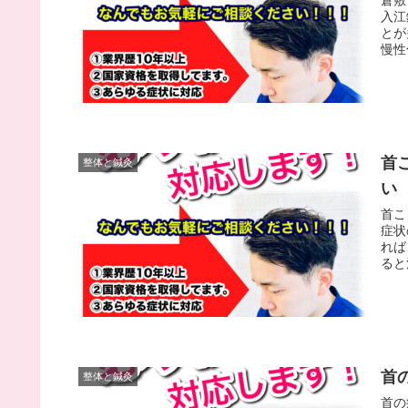
入江
とが
慢性
首
整体と鍼灸
い
首こ
症状
れば
ると
首
整体と鍼灸
首の