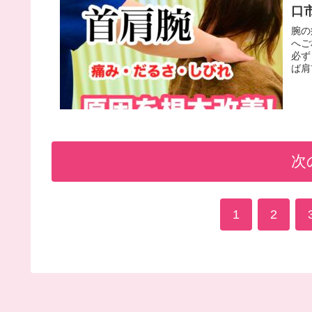
口
腕の
へご
必ず
ば肩
次
1
2