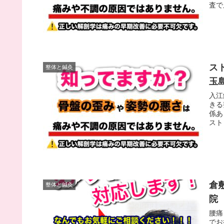
査で
ス
整体と鍼灸
玉
入江
きる
係あ
スト
倉
整体と鍼灸
院
腰痛
でお