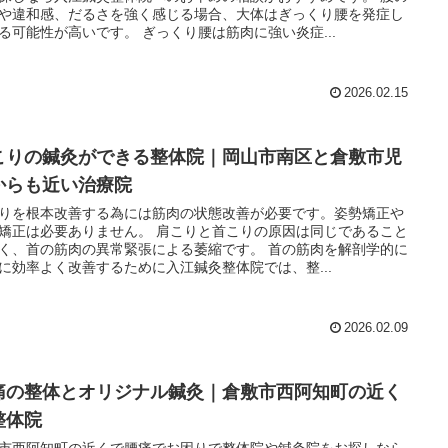
や違和感、だるさを強く感じる場合、大体はぎっくり腰を発症し
る可能性が高いです。 ぎっくり腰は筋肉に強い炎症...
2026.02.15
こりの鍼灸ができる整体院｜岡山市南区と倉敷市児
からも近い治療院
りを根本改善する為には筋肉の状態改善が必要です。姿勢矯正や
矯正は必要ありません。 肩こりと首こりの原因は同じであること
く、首の筋肉の異常緊張による萎縮です。 首の筋肉を解剖学的に
に効率よく改善するために入江鍼灸整体院では、整...
2026.02.09
痛の整体とオリジナル鍼灸｜倉敷市西阿知町の近く
整体院
市西阿知町の近くで腰痛でお困りで整体院や鍼灸院をお探しなら