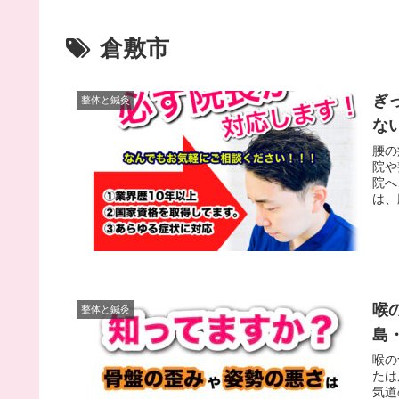
倉敷市
ぎ
整体と鍼灸
な
腰の
院や
院へ
は、
喉
整体と鍼灸
島
喉の
たは
気道