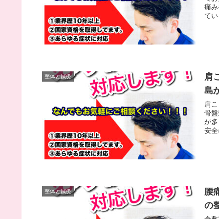
痛み
てい
肩
整体と鍼灸
島
肩こ
骨盤
が多
安全
腰
整体と鍼灸
の
倉敷