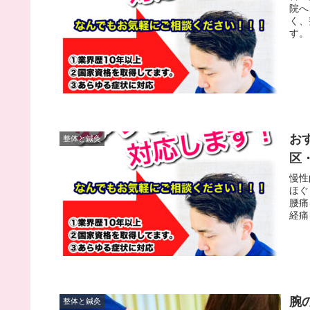
院へ
く、
す。
お
整体と鍼灸
区
慢性
ほぐ
腰痛
経痛
腕
整体と鍼灸