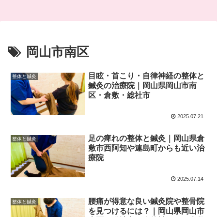
岡山市南区
目眩・首こり・自律神経の整体と
整体と鍼灸
鍼灸の治療院｜岡山県岡山市南
区・倉敷・総社市
2025.07.21
足の痺れの整体と鍼灸｜岡山県倉
整体と鍼灸
敷市西阿知や連島町からも近い治
療院
2025.07.14
腰痛が得意な良い鍼灸院や整骨院
整体と鍼灸
を見つけるには？｜岡山県岡山市