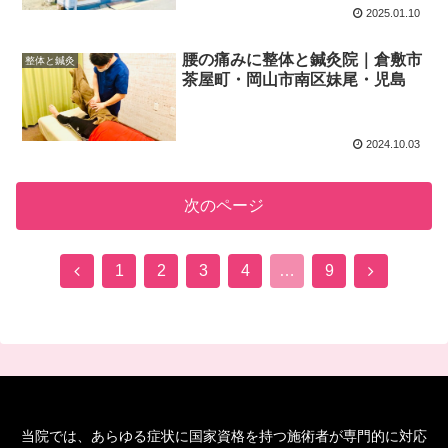
2025.01.10
腰の痛みに整体と鍼灸院｜倉敷市
整体と鍼灸
茶屋町・岡山市南区妹尾・児島
2024.10.03
次のページ
前
次
1
2
3
4
…
9
へ
へ
当院では、あらゆる症状に国家資格を持つ施術者が専門的に対応