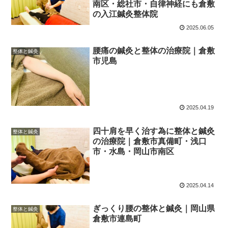
南区・総社市・自律神経にも倉敷
の入江鍼灸整体院
2025.06.05
腰痛の鍼灸と整体の治療院｜倉敷
整体と鍼灸
市児島
2025.04.19
四十肩を早く治す為に整体と鍼灸
整体と鍼灸
の治療院｜倉敷市真備町・浅口
市・水島・岡山市南区
2025.04.14
ぎっくり腰の整体と鍼灸｜岡山県
整体と鍼灸
倉敷市連島町