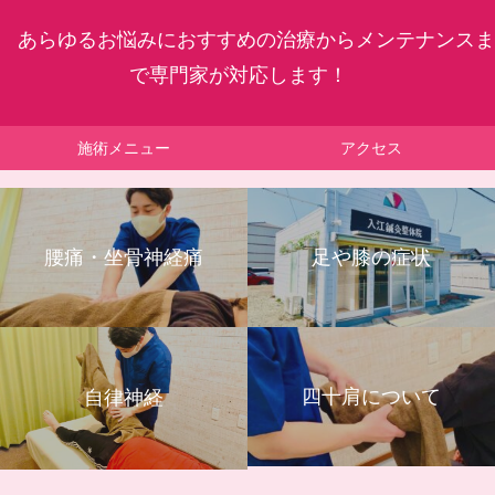
あらゆるお悩みにおすすめの治療からメンテナンスま
で専門家が対応します！
施術メニュー
アクセス
腰痛・坐骨神経痛
足や膝の症状
四十肩について
自律神経