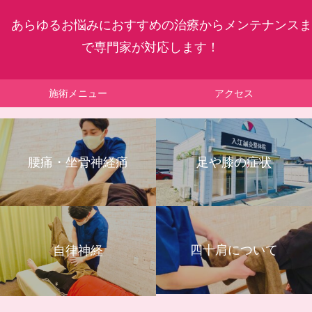
あらゆるお悩みにおすすめの治療からメンテナンスま
で専門家が対応します！
施術メニュー
アクセス
腰痛・坐骨神経痛
足や膝の症状
四十肩について
自律神経