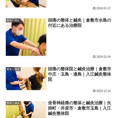
2024.01.17
頭痛の整体と鍼灸｜倉敷市水島の
整体と鍼灸
付近にある治療院
2024.01.04
頭痛の整体院と鍼灸治療｜倉敷市
整体と鍼灸
中庄・玉島・連島｜入江鍼灸整体
院
2023.12.14
坐骨神経痛の整体と鍼灸治療｜矢
整体と鍼灸
掛町・井原市・倉敷市玉島｜入江
鍼灸整体院