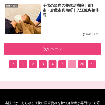
子供の頭痛の整体治療院｜総社
整体と鍼灸
市・倉敷市真備町｜入江鍼灸整体
院
2023.12.03
次のページ
前
次
1
2
3
4
5
…
20
へ
へ
当院では、あらゆる症状に国家資格を持つ施術者が専門的に対応