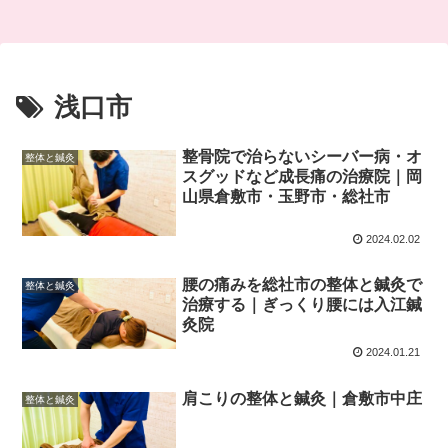
浅口市
整骨院で治らないシーバー病・オ
整体と鍼灸
スグッドなど成長痛の治療院｜岡
山県倉敷市・玉野市・総社市
2024.02.02
腰の痛みを総社市の整体と鍼灸で
整体と鍼灸
治療する｜ぎっくり腰には入江鍼
灸院
2024.01.21
肩こりの整体と鍼灸｜倉敷市中庄
整体と鍼灸