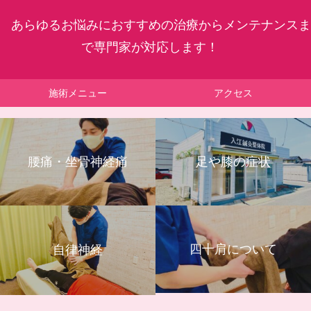
あらゆるお悩みにおすすめの治療からメンテナンスま
で専門家が対応します！
施術メニュー
アクセス
腰痛・坐骨神経痛
足や膝の症状
四十肩について
自律神経