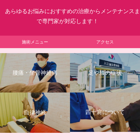
あらゆるお悩みにおすすめの治療からメンテナンスま
で専門家が対応します！
施術メニュー
アクセス
腰痛・坐骨神経痛
足や膝の症状
四十肩について
自律神経