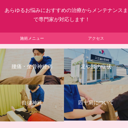
あらゆるお悩みにおすすめの治療からメンテナンスま
で専門家が対応します！
施術メニュー
アクセス
腰痛・坐骨神経痛
足や膝の症状
四十肩について
自律神経