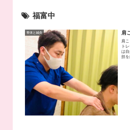
福富中
肩
整体と鍼灸
肩こ
トレ
は自
担を