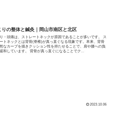
こりの整体と鍼灸｜岡山市南区と北区
り・頭痛は、ストレートネックが原因であることが多いです。 ス
ートネックとは背骨(脊椎)が真っ直ぐなる現象です。本来、背骨
然なカーブを描きクッション性を持たせることで、肩や腰への負
緩和しています。 背骨が真っ直ぐになることでク...
2023.10.06