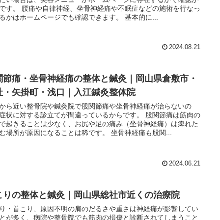
です。 腰痛や自律神経、坐骨神経痛や不眠症などの施術を行なっ
るかはホームページでも確認できます。 基本的に...
2024.08.21
関節痛・坐骨神経痛の整体と鍼灸｜岡山県倉敷市・
社・矢掛町・浅口｜入江鍼灸整体院
から近い整骨院や鍼灸院で股関節痛や坐骨神経痛が治らないの
症状に対する診立てが間違っているからです。 股関節痛は筋肉の
で起きることは少なく、お尻や足の痛み（坐骨神経痛）は痺れた
む場所が原因になることは稀です。 坐骨神経痛も股関...
2024.06.21
こりの整体と鍼灸｜岡山県総社市近くの治療院
り・首こり、原因不明の肩のだるさや重さは神経痛が影響してい
とが多く、病院や整骨院でも筋肉の損傷と診断されてしまうこと