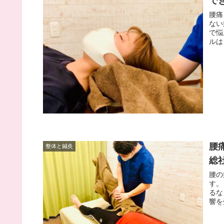
で
腰痛
ない
で悩
ルは
腰
整体と鍼灸
総
腰の
す。
るな
響を