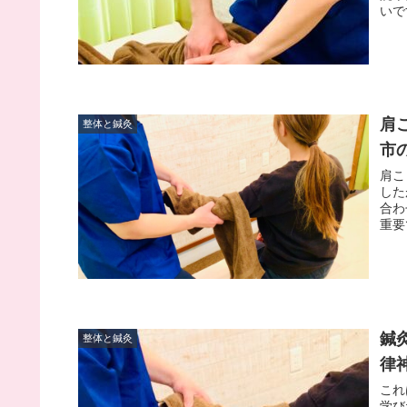
いで
肩
整体と鍼灸
市
肩こ
した
合わ
重要
鍼
整体と鍼灸
律
これ
学び