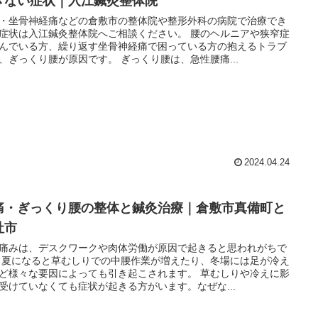
きない症状｜入江鍼灸整体院
・坐骨神経痛などの倉敷市の整体院や整形外科の病院で治療でき
症状は入江鍼灸整体院へご相談ください。 腰のヘルニアや狭窄症
んでいる方、繰り返す坐骨神経痛で困っている方の抱えるトラブ
、ぎっくり腰が原因です。 ぎっくり腰は、急性腰痛...
2024.04.24
痛・ぎっくり腰の整体と鍼灸治療｜倉敷市真備町と
社市
痛みは、デスクワークや肉体労働が原因で起きると思われがちで
 夏になると草むしりでの中腰作業が増えたり、冬場には足が冷え
ど様々な要因によっても引き起こされます。 草むしりや冷えに影
受けていなくても症状が起きる方がいます。なぜな...