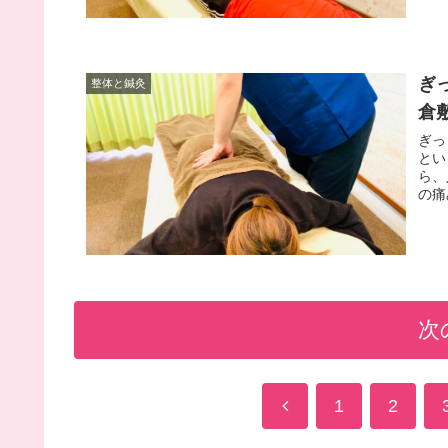
ぎ
整体と鍼灸
倉
ぎっ
とい
ら、
の痛
次
前
1
2