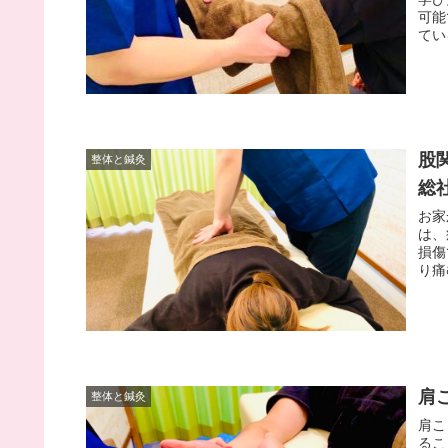
可能
てい
股
整体と鍼灸
総
お家
は、
損傷
り痛
肩
整体と鍼灸
肩こ
るこ