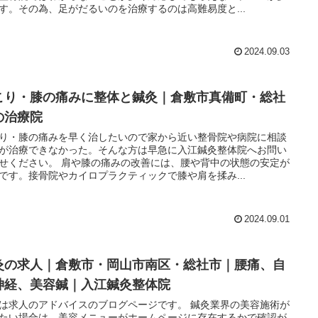
す。その為、足がだるいのを治療するのは高難易度と...
2024.09.03
こり・膝の痛みに整体と鍼灸｜倉敷市真備町・総社
の治療院
り・膝の痛みを早く治したいので家から近い整骨院や病院に相談
が治療できなかった。そんな方は早急に入江鍼灸整体院へお問い
せください。 肩や膝の痛みの改善には、腰や背中の状態の安定が
です。接骨院やカイロプラクティックで膝や肩を揉み...
2024.09.01
灸の求人｜倉敷市・岡山市南区・総社市｜腰痛、自
神経、美容鍼｜入江鍼灸整体院
は求人のアドバイスのブログページです。 鍼灸業界の美容施術が
たい場合は、美容メニューがホームページに存在するかで確認が