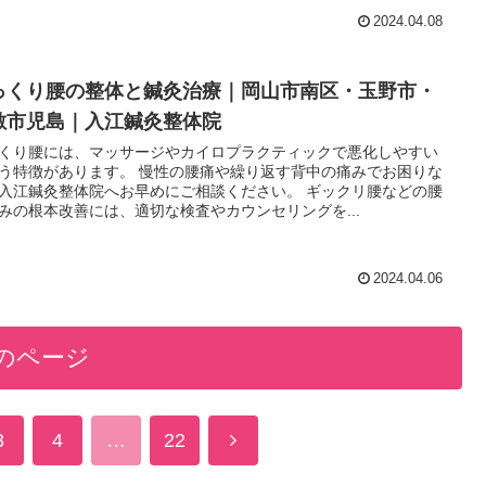
2024.04.08
っくり腰の整体と鍼灸治療｜岡山市南区・玉野市・
敷市児島｜入江鍼灸整体院
くり腰には、マッサージやカイロプラクティックで悪化しやすい
う特徴があります。 慢性の腰痛や繰り返す背中の痛みでお困りな
入江鍼灸整体院へお早めにご相談ください。 ギックリ腰などの腰
みの根本改善には、適切な検査やカウンセリングを...
2024.04.06
のページ
次
3
4
…
22