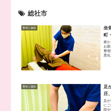
総社市
坐
整体と鍼灸
町
家か
お困
整骨
悪化
足
整体と鍼灸
庄
足が
にご
院や