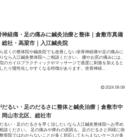
骨神経痛・足の痛みに鍼灸治療と整体｜倉敷市真備
・総社・高梁市｜入江鍼灸院
ら近くの整体院や鍼灸院でも改善しない坐骨神経痛や足の痛みに
りなら入江鍼灸整体院へご相談ください。 腰やお尻の痛みには、
院のカイロプラクティックやマッサージで過度に刺激を加えると
したり慢性化しやすくなる特徴があります。坐骨神経...
2024.09.08
がだるい・足のだるさに整体と鍼灸治療｜倉敷市中
、岡山市北区、総社市
だるい・足のだるさを早く治したいなら入江鍼灸整体院へお早め
相談ください。 足の痛みや痺れの原因も、足のだるさと同様に病
整骨院ではわからないことが多く対応してもらえないケースが多