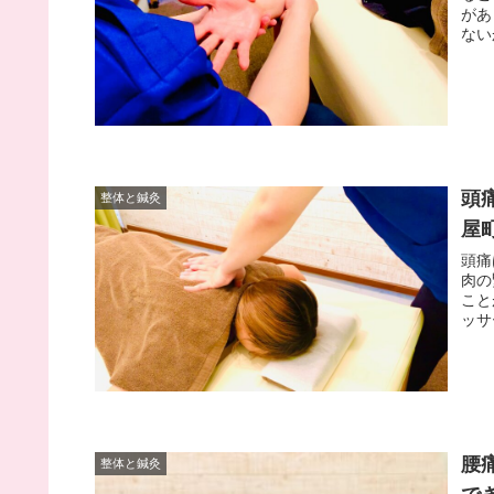
があ
ない
頭
整体と鍼灸
屋
頭痛
肉の
こと
ッサ
腰
整体と鍼灸