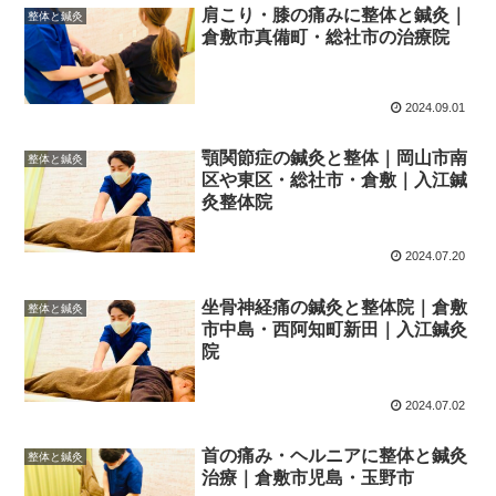
肩こり・膝の痛みに整体と鍼灸｜
整体と鍼灸
倉敷市真備町・総社市の治療院
2024.09.01
顎関節症の鍼灸と整体｜岡山市南
整体と鍼灸
区や東区・総社市・倉敷｜入江鍼
灸整体院
2024.07.20
坐骨神経痛の鍼灸と整体院｜倉敷
整体と鍼灸
市中島・西阿知町新田｜入江鍼灸
院
2024.07.02
首の痛み・ヘルニアに整体と鍼灸
整体と鍼灸
治療｜倉敷市児島・玉野市