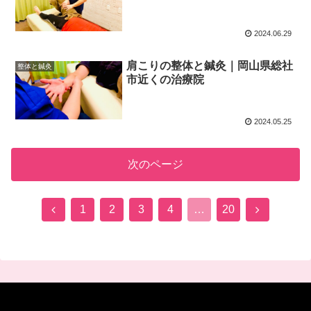
2024.06.29
肩こりの整体と鍼灸｜岡山県総社
整体と鍼灸
市近くの治療院
2024.05.25
次のページ
前
次
1
2
3
4
…
20
へ
へ