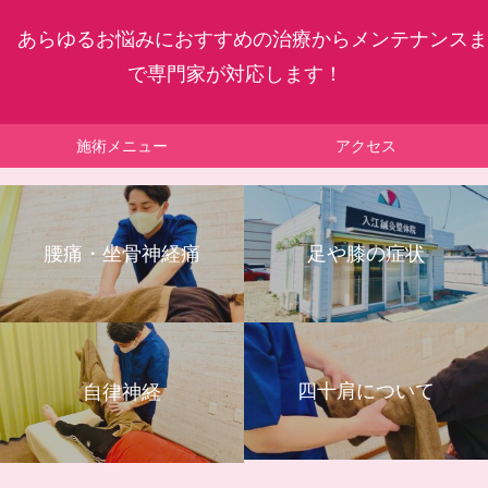
あらゆるお悩みにおすすめの治療からメンテナンスま
で専門家が対応します！
施術メニュー
アクセス
腰痛・坐骨神経痛
足や膝の症状
四十肩について
自律神経