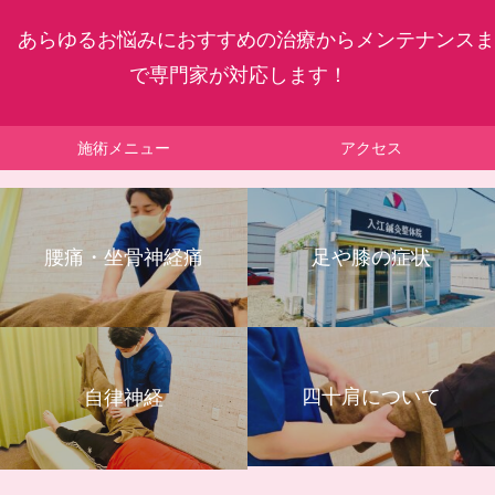
あらゆるお悩みにおすすめの治療からメンテナンスま
で専門家が対応します！
施術メニュー
アクセス
腰痛・坐骨神経痛
足や膝の症状
四十肩について
自律神経