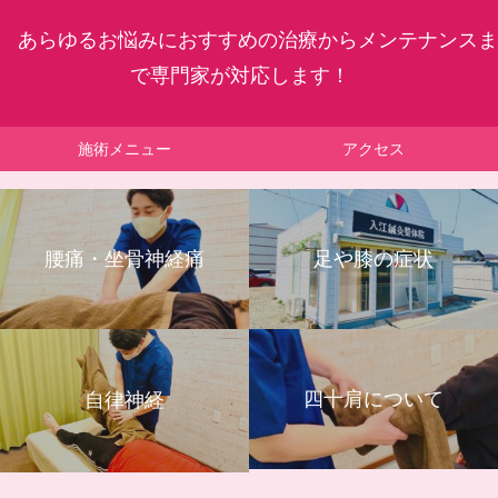
あらゆるお悩みにおすすめの治療からメンテナンスま
で専門家が対応します！
施術メニュー
アクセス
腰痛・坐骨神経痛
足や膝の症状
四十肩について
自律神経