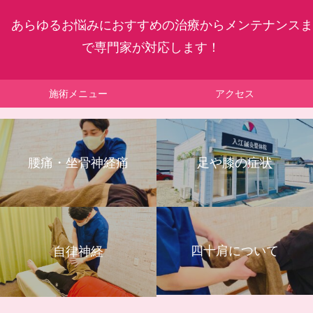
あらゆるお悩みにおすすめの治療からメンテナンスま
で専門家が対応します！
施術メニュー
アクセス
腰痛・坐骨神経痛
足や膝の症状
四十肩について
自律神経