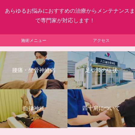
あらゆるお悩みにおすすめの治療からメンテナンスま
で専門家が対応します！
施術メニュー
アクセス
腰痛・坐骨神経痛
足や膝の症状
四十肩について
自律神経