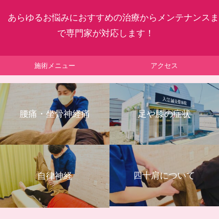
あらゆるお悩みにおすすめの治療からメンテナンスま
で専門家が対応します！
施術メニュー
アクセス
腰痛・坐骨神経痛
足や膝の症状
四十肩について
自律神経