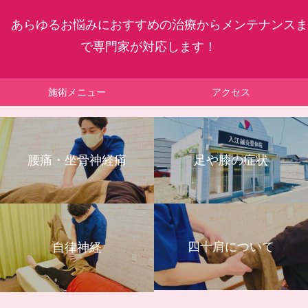
あらゆるお悩みにおすすめの治療からメンテナンスま
で専門家が対応します！
施術メニュー
アクセス
腰痛・坐骨神経痛
足や膝の症状
四十肩について
自律神経