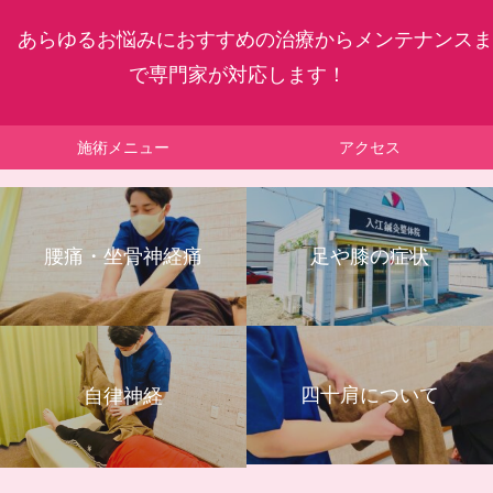
あらゆるお悩みにおすすめの治療からメンテナンスま
で専門家が対応します！
施術メニュー
アクセス
腰痛・坐骨神経痛
足や膝の症状
四十肩について
自律神経